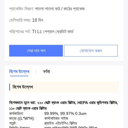
প্যাকেজিং বিবরণ:
পাতলা পাতলা কাঠ / কাঠের প্যাকেজ
ডেলিভারি সময়:
18 দিন
পরিশোধের শর্ত:
Tt Lc পেপ্যাল ​​ক্রেডিট কার্ড
সেরা দাম পান
যোগাযোগ করুন
বিশেষ উল্লেখ
বর্ণনা
বিশেষ উল্লেখ
বিশেষভাবে তুলে ধরা:
২২০ ভোল্ট ব্যাংক এয়ার ফিল্টার
,
HEPA এয়ার কন্ডিশনার ফিল্টার
,
১১০ ভোল্ট ব্যাংক এয়ার ফিল্টার
কার্যকারিতা:
99.99%, 99.97% 0.3um
মাত্রা ((L*W*H):
কাস্টমাইজড সাইজ
পয়েন্ট:
প্ল্যাটেড এইচইপিএ ফিল্টার