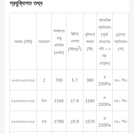
প্রযুক্তিগত তথ্য
প্রাথমিক
প্রতিরোধ
নামমাত্র
ফিল্টার
ধূলিকণা
(পৃষ্ঠে
চূড়ান্ত
বায়ু
এলাকা
আকার (মিমি)
অন্তরাল
ক্ষমতা
বাতাসের
প্রতিরোধ
পর
ভলিউম
2
(জি)
গতি ০.৫
(পা)
(মিটার)
)
(m/h)
মি/
সেকেন্ড)
≤
২৮৫×২৮৫×২৯৫
2
700
5.7
380
৪৪০ পিএ
220Pa
≤
৫৯৫×৫৯৫×২৯৫
তিন
2100
17.8
1180
৪৪০ পিএ
220Pa
≤
9
৫৯৫×৫৯৫×২৯৫
চার
2700
23.8
1570
৪৪০ পিএ
220Pa