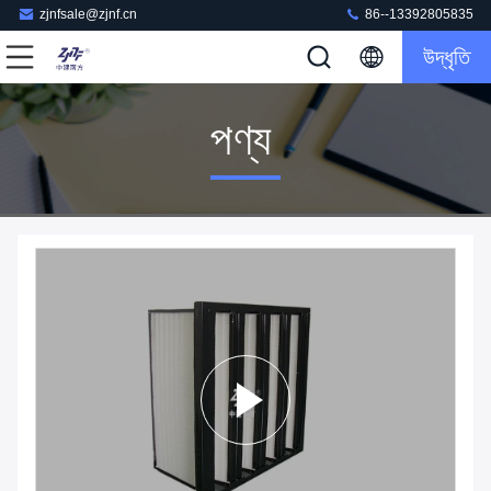
zjnfsale@zjnf.cn
86--13392805835
উদ্ধৃতি
পণ্য