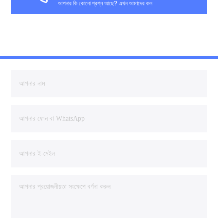
আপনার কি কোনো প্রশ্ন আছে? এখন আমাদের কল