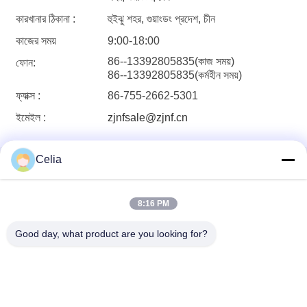
কারখানার ঠিকানা :
হুইঝু শহর, গুয়াংডং প্রদেশ, চীন
কাজের সময়
9:00-18:00
86--13392805835(কাজ সময়)
ফোন:
86--13392805835(কর্মহীন সময়)
ফ্যাক্স :
86-755-2662-5301
ইমেইল :
zjnfsale@zjnf.cn
Celia
8:16 PM
Shenzhen Zhong Jian South Environment
Good day, what product are you looking for?
Co., Ltd.
zjnfsale@zjnf.cn
86--13392805835