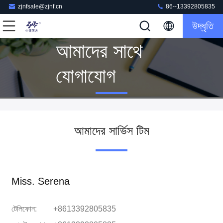
zjnfsale@zjnf.cn
86--13392805835
উদ্ধৃতি
আমাদের সাথে
যোগাযোগ
আমাদের সার্ভিস টিম
Miss. Serena
টেলিফোন:
+8613392805835