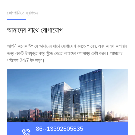
কোম্পানিতে স্বাগতম
আমাদের সাথে যোগাযোগ
আপনি অনেক উপায়ে আমাদের সাথে যোগাযোগ করতে পারেন, এবং আমরা আপনার
জন্য একটি উপযুক্ত পণ্য খুঁজে পেতে আমাদের যথাসাধ্য চেষ্টা করব। আমাদের
পরিষেবা 24/7 উপলব্ধ।
86--13392805835