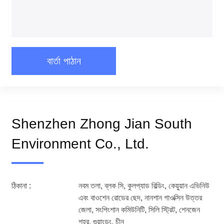
বার্তা পাঠান
Shenzhen Zhong Jian South
Environment Co., Ltd.
ঠিকানা :
নবম তলা, ব্লক সি, কুলপ্যাড বিল্ডিং, কেয়ুয়ান এভিনিউ
এবং বাওশেন রোডের ছেদ, নানশান গাওক্সিন উত্তর
জেলা, সংপিংশান কমিউনিটি, সিলি স্ট্রিট, শেনজেন
শহর, গুয়াংডং, চীন