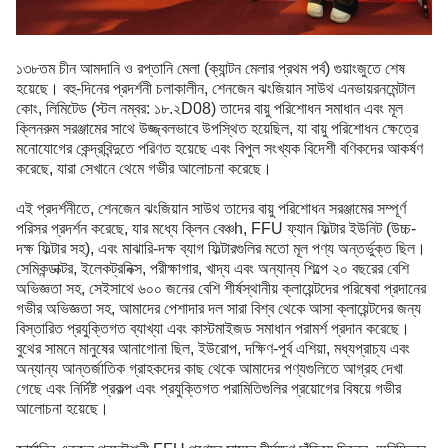
১৩৮তম চীন আমদানি ও রপ্তানি মেলা (ক্যান্টন মেলার প্রথম পর্ব) গুয়াংজুতে শেষ
হয়েছে। বহু-দিনের প্রদর্শনী চলাকালীন, শেনজেন ঝংজিয়ান
সাউথ
এনভায়রনমেন্টাল
কোং, লিমিটেড (স্টল নম্বর: ১৮.২D08) তাদের বায়ু পরিশোধন সমাধান এবং মূল
ক্লিনরুম
সরঞ্জামের সাথে উজ্জ্বলভাবে উপস্থিত হয়েছিল, যা বায়ু পরিশোধন ক্ষেত্রে
মনোযোগের কেন্দ্রবিন্দুতে পরিণত হয়েছে এবং বিপুল সংখ্যক বিদেশী বণিকদের আকর্ষণ
করেছে, যারা সেখানে থেমে গভীর আলোচনা করেছে।
এই প্রদর্শনীতে,
শেনজেন ঝংজিয়ান
সাউথ
তাদের বায়ু পরিশোধন সরঞ্জামের সম্পূর্ণ
পরিসর প্রদর্শন করেছে, যার মধ্যে ক্লিন বেঞ্চ
h
, FFU ফ্যান ফিল্টার ইউনিট (উচ্চ-
দক্ষ ফিল্টার সহ), এবং মাঝারি-দক্ষ ব্যাগ ফিল্টারগুলির মতো মূল পণ্য অন্তর্ভুক্ত ছিল।
সেমিকন্ডাক্টর, ইলেকট্রনিক্স, পরীক্ষাগার, খাদ্য এবং অন্যান্য শিল্পে ২০ বছরের বেশি
অভিজ্ঞতা সহ, সেইসাথে ৬০০ জনের বেশি শীর্ষস্থানীয় ক্লায়েন্টদের পরিষেবা প্রদানের
গভীর অভিজ্ঞতা সহ, আমাদের পেশাদার দল সারা বিশ্ব থেকে আসা ক্লায়েন্টদের জন্য
বিস্তারিত প্রযুক্তিগত ব্যাখ্যা এবং কাস্টমাইজড সমাধান পরামর্শ প্রদান করেছে।
বুথের সামনে মানুষের আনাগোনা ছিল, ইউরোপ, দক্ষিণ-পূর্ব এশিয়া, মধ্যপ্রাচ্য এবং
অন্যান্য আন্তর্জাতিক গ্রাহকদের কাছ থেকে আমাদের পণ্যগুলিতে আগ্রহ দেখা
গেছে এবং নির্দিষ্ট প্রকল্প এবং প্রযুক্তিগত পরামিতিগুলির প্রয়োগের বিষয়ে গভীর
আলোচনা হয়েছে।