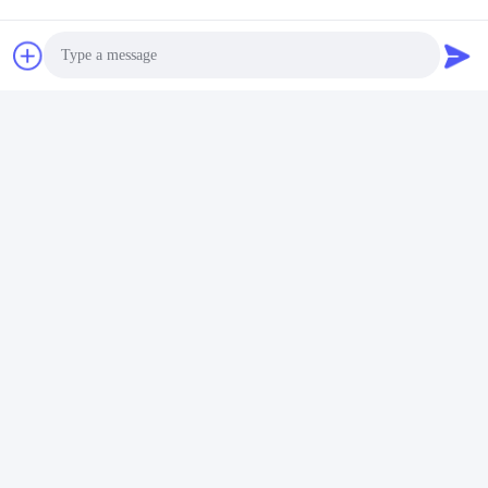
Photo
Video Call
Audio Call