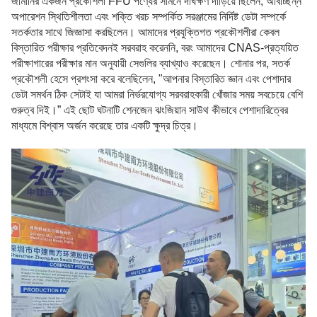
জার্মানির একজন প্রকৌশলী FFU পণ্যের সামনে দীর্ঘক্ষণ দাঁড়িয়ে ছিলেন, অবিচ্ছিন্ন
অপারেশন স্থিতিশীলতা এবং শক্তি খরচ সম্পর্কিত সরঞ্জামের নির্দিষ্ট ডেটা সম্পর্কে
সতর্কতার সাথে জিজ্ঞাসা করছিলেন। আমাদের প্রযুক্তিগত প্রকৌশলীরা কেবল
বিস্তারিত পরীক্ষার প্রতিবেদনই সরবরাহ করেননি, বরং আমাদের CNAS-প্রত্যয়িত
পরীক্ষাগারের পরীক্ষার মান অনুযায়ী সেগুলির ব্যাখ্যাও করেছেন। শোনার পর, সতর্ক
প্রকৌশলী হেসে প্রশংসা করে বলেছিলেন, "আপনার বিস্তারিত জ্ঞান এবং পেশাদার
ডেটা সমর্থন ঠিক সেটাই যা আমরা নির্ভরযোগ্য সরবরাহকারী খোঁজার সময় সবচেয়ে বেশি
গুরুত্ব দিই।” এই ছোট ঘটনাটি
শেনজেন ঝংজিয়ান
সাউথ কীভাবে পেশাদারিত্বের
মাধ্যমে বিশ্বাস অর্জন করেছে তার একটি ক্ষুদ্র চিত্র।