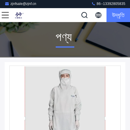
zjnfsale@zjnf.cn
86--13392805835
উদ্ধৃতি
পণ্য