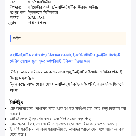
রঙ:
সাদা/গোলাপী/নীল
উপাদান:
পলিয়েস্টার একটানা/অ্যান্টি-স্ট্যাটিক স্ট্রিপড ফাইবার
পণ্যের ধরন:
ক্লিনরুমের জিনিসপত্র
আকার:
S/M/L/XL
ব্র্যান্ড:
কাস্টম উপলব্ধ
বর্ণনা
অ্যান্টি-স্ট্যাটিক ওয়াশযোগ্য ক্লিনরুম সরবরাহ ইএসডি পলিস্টার কন্ডাক্টিভ ফিলামেন্ট
স্টেরিল পোশাক ধুলো মুক্ত অর্ধপরিবাহী চিকিৎসা শিল্পের জন্য
বিভিন্ন আকার পরিষ্কার রুম কাপড় ধোয়া অ্যান্টি-স্ট্যাটিক ইএসডি পলিস্টার পরিবাহী
ফিলামেন্ট ফ্যাব্রিক
ক্লিন রুমের কাপড় ধোয়ার যোগ্য অ্যান্টি-স্ট্যাটিক ইএসডি পলিস্টার কন্ডাক্টিভ ফিলামেন্ট
কাপড়
বৈশিষ্ট্য
এটি অপারেটরদের পোশাকের ক্ষতি থেকে ইএসডি চার্জগুলি রক্ষা করার জন্য ডিজাইন করা
হয়েছে।
এটি ঐতিহ্যবাহী ল্যাপেল কলার, এবং জিপ সামনের বন্ধ গ্রহণ।
ব্যাজ হোল্ডার ট্যাব, পেন পকেট বা প্রয়োজন হলে হাতা রিবন জন্য অপশন আছে।
ইএসডি প্রতীক বা অন্যান্য প্রয়োজনীয়তা, আমাদের গ্রাহক সেবা সঙ্গে আলোচনা করা
যেতে পারে।