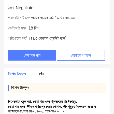
মূল্য:
Negotiate
প্যাকেজিং বিবরণ:
পাতলা পাতলা কাঠ / কাঠের প্যাকেজ
ডেলিভারি সময়:
18 দিন
পরিশোধের শর্ত:
Tt Lc পেপ্যাল ​​ক্রেডিট কার্ড
সেরা দাম পান
যোগাযোগ করুন
বিশেষ উল্লেখ
বর্ণনা
বিশেষ উল্লেখ
বিশেষভাবে তুলে ধরা:
ধোয়া যায় এমন ক্লিনরুমের জিনিসপত্র
,
ধোয়া যায় এমন নির্বীজন পরিচ্ছন্ন রুমের পোশাক
,
জীবাণুমুক্ত ক্লিনরুম সরবরাহ
সার্টিফিকেশন:
আইএসও ১৪০০১, আইএসও ৯০০১