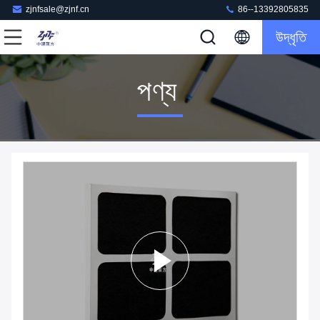
zjnfsale@zjnf.cn
86--13392805835
উদ্ধৃতি
পণ্য