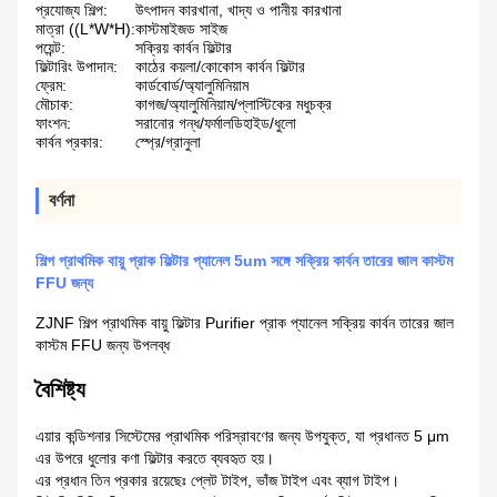
প্রযোজ্য শিল্প:
উৎপাদন কারখানা, খাদ্য ও পানীয় কারখানা
মাত্রা ((L*W*H):
কাস্টমাইজড সাইজ
পয়েন্ট:
সক্রিয় কার্বন ফিল্টার
ফিল্টারিং উপাদান:
কাঠের কয়লা/কোকোস কার্বন ফিল্টার
ফ্রেম:
কার্ডবোর্ড/অ্যালুমিনিয়াম
মৌচাক:
কাগজ/অ্যালুমিনিয়াম/প্লাস্টিকের মধুচক্র
ফাংশন:
সরানোর গন্ধ/ফর্মালডিহাইড/ধুলো
কার্বন প্রকার:
স্প্রে/গ্রানুলা
বর্ণনা
শিল্প প্রাথমিক বায়ু প্রাক ফিল্টার প্যানেল 5um সঙ্গে সক্রিয় কার্বন তারের জাল কাস্টম
FFU জন্য
ZJNF শিল্প প্রাথমিক বায়ু ফিল্টার Purifier প্রাক প্যানেল সক্রিয় কার্বন তারের জাল
কাস্টম FFU জন্য উপলব্ধ
বৈশিষ্ট্য
এয়ার কন্ডিশনার সিস্টেমের প্রাথমিক পরিস্রাবণের জন্য উপযুক্ত, যা প্রধানত 5 μm
এর উপরে ধুলোর কণা ফিল্টার করতে ব্যবহৃত হয়।
এর প্রধান তিন প্রকার রয়েছেঃ প্লেট টাইপ, ভাঁজ টাইপ এবং ব্যাগ টাইপ।