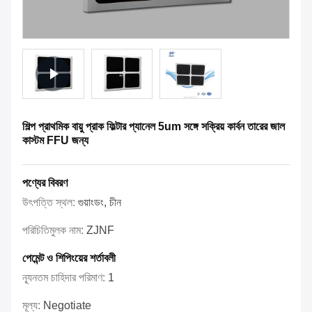
শিল্প প্রাথমিক বায়ু প্রাক ফিল্টার প্যানেল 5um সঙ্গে সক্রিয় কার্বন তারের জাল
কাস্টম FFU জন্য
পণ্যের বিবরণ
উৎপত্তি স্থল:
গুয়াংডং, চীন
পরিচিতিমুলক নাম:
ZJNF
পেমেন্ট ও শিপিংয়ের শর্তাবলী
ন্যূনতম চাহিদার পরিমাণ:
1
মূল্য:
Negotiate