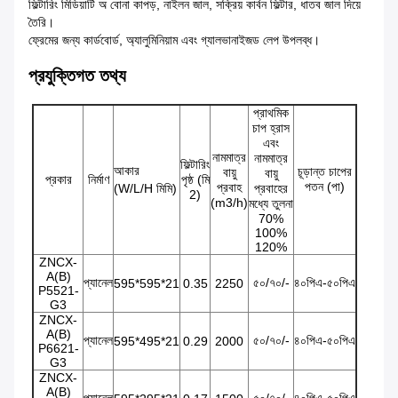
ফিল্টারিং মিডিয়াটি অ বোনা কাপড়, নাইলন জাল, সক্রিয় কার্বন ফিল্টার, ধাতব জাল দিয়ে
তৈরি।
ফ্রেমের জন্য কার্ডবোর্ড, অ্যালুমিনিয়াম এবং গ্যালভানাইজড লেপ উপলব্ধ।
প্রযুক্তিগত তথ্য
প্রাথমিক
চাপ হ্রাস
এবং
নামমাত্র
নামমাত্র
ফিল্টারিং
আকার
চূড়ান্ত চাপের
বায়ু
বায়ু
প্রকার
নির্মাণ
পৃষ্ঠ (মি
পতন (পা)
প্রবাহ
(W/L/H মিমি)
প্রবাহের
2)
(m3/h)
মধ্যে তুলনা
70%
100%
120%
ZNCX-
A(B)
প্যানেল
৫০/৭০/-
৪০পিএ-৫০পিএ
595*595*21
0.35
2250
P5521-
G3
ZNCX-
A(B)
প্যানেল
৫০/৭০/-
৪০পিএ-৫০পিএ
595*495*21
0.29
2000
P6621-
G3
ZNCX-
A(B)