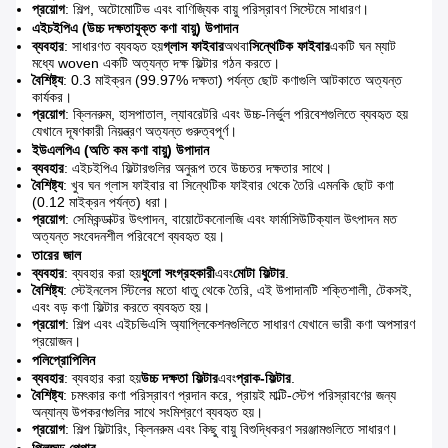
প্রয়োগ
: শিল্প, অটোমোটিভ এবং বাণিজ্যিক বায়ু পরিস্রাবণ সিস্টেমে সাধারণ।
এইচইপিএ (উচ্চ দক্ষতাযুক্ত কণা বায়ু) উপাদান
ব্যবহার
: সাধারণত ব্যবহৃত হয়
গ্লাস ফাইবার
অথবা
সিন্থেটিক ফাইবার
একটি ঘন ম্যাট
মধ্যে woven একটি অত্যন্ত দক্ষ ফিল্টার গঠন করতে।
বৈশিষ্ট্য
: 0.3 মাইক্রন (99.97% দক্ষতা) পর্যন্ত ছোট কণাগুলি আটকাতে অত্যন্ত
কার্যকর।
প্রয়োগ
: ক্লিনরুম, হাসপাতাল, ল্যাবরেটরি এবং উচ্চ-নির্ভুল পরিবেশগুলিতে ব্যবহৃত হয়
যেখানে দূষণকারী নিয়ন্ত্রণ অত্যন্ত গুরুত্বপূর্ণ।
ইউএলপিএ (অতি কম কণা বায়ু) উপাদান
ব্যবহার
: এইচইপিএ ফিল্টারগুলির অনুরূপ তবে উচ্চতর দক্ষতার সাথে।
বৈশিষ্ট্য
: খুব ঘন গ্লাস ফাইবার বা সিন্থেটিক ফাইবার থেকে তৈরি এমনকি ছোট কণা
(0.12 মাইক্রন পর্যন্ত) ধরা।
প্রয়োগ
: সেমিকন্ডাক্টর উৎপাদন, বায়োটেকনোলজি এবং ফার্মাসিউটিক্যাল উৎপাদন মত
অত্যন্ত সংবেদনশীল পরিবেশে ব্যবহৃত হয়।
তারের জাল
ব্যবহার
: ব্যবহার করা হয়
ধুলো সংগ্রহকারী
এবং
মোটা ফিল্টার
.
বৈশিষ্ট্য
: স্টেইনলেস স্টিলের মতো ধাতু থেকে তৈরি, এই উপাদানটি শক্তিশালী, টেকসই,
এবং বড় কণা ফিল্টার করতে ব্যবহৃত হয়।
প্রয়োগ
: শিল্প এবং এইচভিএসি অ্যাপ্লিকেশনগুলিতে সাধারণ যেখানে ভারী কণা অপসারণ
প্রয়োজন।
পলিপ্রোপিলিন
ব্যবহার
: ব্যবহার করা হয়
উচ্চ দক্ষতা ফিল্টার
এবং
প্রাক-ফিল্টার
.
বৈশিষ্ট্য
: চমৎকার কণা পরিস্রাবণ প্রদান করে, প্রায়ই মাল্টি-স্টেপ পরিস্রাবণের জন্য
অন্যান্য উপকরণগুলির সাথে সংমিশ্রণে ব্যবহৃত হয়।
প্রয়োগ
: শিল্প ফিল্টারিং, ক্লিনরুম এবং কিছু বায়ু বিশুদ্ধিকরণ সরঞ্জামগুলিতে সাধারণ।