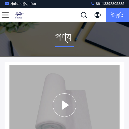
zjnfsale@zjnf.cn
86--13392805835
উদ্ধৃতি
পণ্য