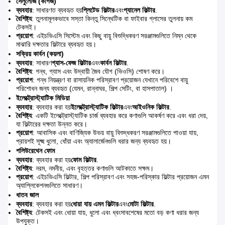
সেলুলোজ (কাগজ)
ব্যবহার
: সাধারণত ব্যবহৃত হয়
প্লিটেড ফিল্টার
এবং
প্যানেল ফিল্টার
.
বৈশিষ্ট্য
: তুলনামূলকভাবে সস্তা কিন্তু সিন্থেটিক বা ফাইবার গ্লাসের তুলনায় কম
টেকসই।
প্রয়োগ
: এইচভিএসি সিস্টেম এবং কিছু বায়ু বিশুদ্ধিকরণ সরঞ্জামগুলিতে নিম্ন থেকে
মাঝারি দক্ষতার ফিল্টারে ব্যবহৃত হয়।
সক্রিয় কার্বন (কয়লা)
ব্যবহার
: সাধারণ
গ্যাস-ফেজ ফিল্টার
এবং
কার্বন ফিল্টার
.
বৈশিষ্ট্য
: গন্ধ, গ্যাস এবং উদ্বায়ী জৈব যৌগ (ভিওসি) শোষণ করে।
প্রয়োগ
: গন্ধ নিয়ন্ত্রণ বা রাসায়নিক পরিস্রাবণ প্রয়োজন যেখানে পরিবেশে বায়ু
পরিশোধন জন্য ব্যবহৃত (যেমন, রান্নাঘর, শিল্প সেটিং, বা হাসপাতাল) ।
ইলেক্ট্রোস্ট্যাটিক মিডিয়া
ব্যবহার
: ব্যবহার করা হয়
ইলেক্ট্রোস্ট্যাটিক ফিল্টার
এবং
আইওনিক ফিল্টার
.
বৈশিষ্ট্য
: একটি ইলেক্ট্রোস্ট্যাটিক চার্জ ব্যবহার করে কণাগুলি আকর্ষণ করে এবং ধরা দেয়,
যা ফিল্টারের দক্ষতা উন্নত করে।
প্রয়োগ
: আবাসিক এবং বাণিজ্যিক উভয় বায়ু বিশুদ্ধকরণ সরঞ্জামগুলিতে পাওয়া যায়,
প্রায়শই সূক্ষ্ম ধুলো, ধোঁয়া এবং অ্যালার্জেনগুলি ধরার জন্য ব্যবহৃত হয়।
পলিউরেথেন ফোম
ব্যবহার
: ব্যবহার করা হয়
ফোম ফিল্টার
.
বৈশিষ্ট্য
: নরম, নমনীয়, এবং বৃহত্তর কণাগুলি আটকাতে সক্ষম।
প্রয়োগ
: এইচভিএসি ফিল্টার, শিল্প পরিস্রাবণ এবং সহজ-পরিস্কার ফিল্টার প্রয়োজন এমন
অ্যাপ্লিকেশনগুলিতে সাধারণ।
ধাতব জাল
ব্যবহার
: ব্যবহার করা হয়
ধোয়া যায় এমন ফিল্টার
এবং
মোটা ফিল্টার
.
বৈশিষ্ট্য
: টেকসই এবং ধোয়া যায়, ধুলো এবং ধ্বংসাবশেষের মতো বড় কণা ধরার জন্য
উপযুক্ত।