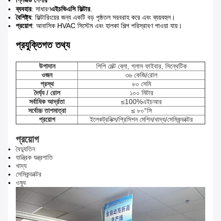
প্লিজড পেপার
ব্যবহার
: সাধারণ
এইচভিএসি ফিল্টার
.
বৈশিষ্ট্য
: ফিল্টারিংয়ের জন্য একটি বড় পৃষ্ঠতল সরবরাহ করে এবং ব্যয়বহুল।
প্রয়োগ
: আবাসিক HVAC সিস্টেম এবং হালকা শিল্প পরিস্রাবণ পাওয়া যায়।
প্রযুক্তিগত তথ্য
উপাদান
পিপি মেল্ট ব্লো, গ্লাস ফাইবার, সিন্থেটিক
ওজন
৩৬ কেজি/রোল
প্রস্থ
৮০ সেমি
দৈর্ঘ্য / রোল
১০০ মিটার
সর্বাধিক আর্দ্রতা
≤100%এইচআর
সর্বোচ্চ তাপমাত্রা
≤ ৮০°সি
প্রয়োগ
ইলেকট্রনিক্স/প্রিসিশন মেশিন/খাদ্য/সেমিকন্ডাক্টর
প্রয়োগ
বৈদ্যুতিন
যান্ত্রিক যন্ত্রপাতি
খাদ্য
সেমিকন্ডাক্টর
ওষুধ