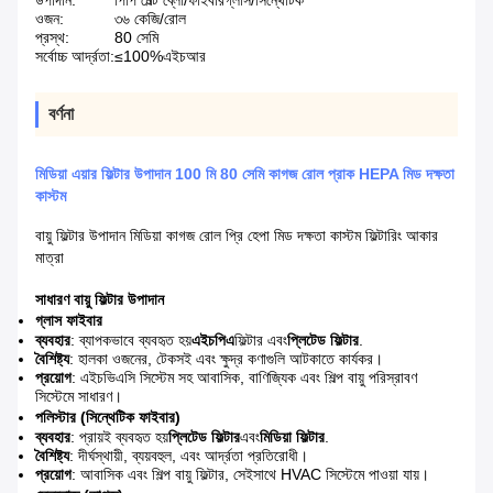
উপাদান:
পিপি মেল্ট ব্লো/ফাইবারগ্লাস/সিন্থেটিক
ওজন:
৩৬ কেজি/রোল
প্রস্থ:
80 সেমি
সর্বোচ্চ আর্দ্রতা:
≤100%এইচআর
বর্ণনা
মিডিয়া এয়ার ফিল্টার উপাদান 100 মি 80 সেমি কাগজ রোল প্রাক HEPA মিড দক্ষতা
কাস্টম
বায়ু ফিল্টার উপাদান মিডিয়া কাগজ রোল প্রি হেপা মিড দক্ষতা কাস্টম ফিল্টারিং আকার
মাত্রা
সাধারণ বায়ু ফিল্টার উপাদান
গ্লাস ফাইবার
ব্যবহার
: ব্যাপকভাবে ব্যবহৃত হয়
এইচপিএ
ফিল্টার এবং
প্লিটেড ফিল্টার
.
বৈশিষ্ট্য
: হালকা ওজনের, টেকসই এবং ক্ষুদ্র কণাগুলি আটকাতে কার্যকর।
প্রয়োগ
: এইচভিএসি সিস্টেম সহ আবাসিক, বাণিজ্যিক এবং শিল্প বায়ু পরিস্রাবণ
সিস্টেমে সাধারণ।
পলিস্টার (সিন্থেটিক ফাইবার)
ব্যবহার
: প্রায়ই ব্যবহৃত হয়
প্লিটেড ফিল্টার
এবং
মিডিয়া ফিল্টার
.
বৈশিষ্ট্য
: দীর্ঘস্থায়ী, ব্যয়বহুল, এবং আর্দ্রতা প্রতিরোধী।
প্রয়োগ
: আবাসিক এবং শিল্প বায়ু ফিল্টার, সেইসাথে HVAC সিস্টেমে পাওয়া যায়।