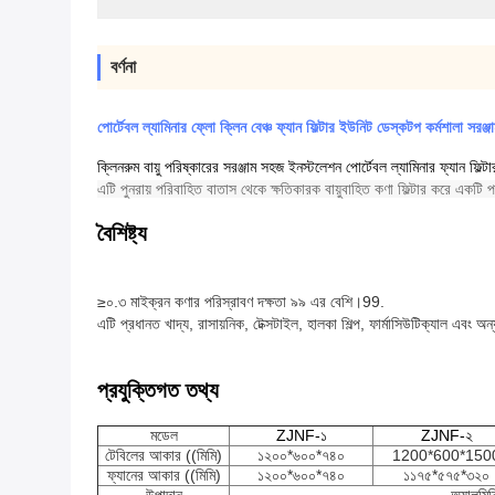
বর্ণনা
পোর্টেবল ল্যামিনার ফ্লো ক্লিন বেঞ্চ ফ্যান ফিল্টার ইউনিট ডেস্কটপ কর্মশালা সরঞ্জ
ক্লিনরুম বায়ু পরিষ্কারের সরঞ্জাম সহজ ইনস্টলেশন পোর্টেবল ল্যামিনার ফ্যান ফিল্ট
এটি পুনরায় পরিবাহিত বাতাস থেকে ক্ষতিকারক বায়ুবাহিত কণা ফিল্টার করে একটি
বৈশিষ্ট্য
≥০.৩ মাইক্রন কণার পরিস্রাবণ দক্ষতা ৯৯ এর বেশি।99.
এটি প্রধানত খাদ্য, রাসায়নিক, টেক্সটাইল, হালকা শিল্প, ফার্মাসিউটিক্যাল এবং অন্
প্রযুক্তিগত তথ্য
মডেল
ZJNF-১
ZJNF-২
টেবিলের আকার ((মিমি)
১২০০*৬০০*৭৪০
1200*600*150
ফ্যানের আকার ((মিমি)
১২০০*৬০০*৭৪০
১১৭৫*৫৭৫*৩২০