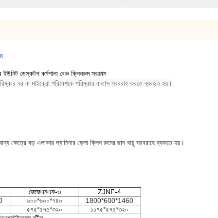
াম
ার ইউনিট ডেস্কটপ কর্মশালা বেঞ্চ ক্লিনরুম সরঞ্জাম
 পরিষ্কার ঘর বা মাইক্রো পরিবেশকে পরিষ্কার বাতাস সরবরাহ করতে ব্যবহৃত হয়।
যান্য ক্ষেত্রে বড় এলাকার ল্যামিনার ফ্লো ক্লিন রুমের ছাদ বায়ু সরবরাহে ব্যবহৃত হয়।
জেজেএনএফ-৩
ZJNF-4
0
৬০০*৬০০*৭৪০
1800*600*1460
৫৭৫*৫৭৫*৩২০
১১৭৫*৫৭৫*৩২০