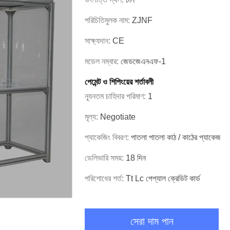
পরিচিতিমুলক নাম:
ZJNF
সাক্ষ্যদান:
CE
মডেল নম্বার:
জেডজেএনএফ-1
পেমেন্ট ও শিপিংয়ের শর্তাবলী
ন্যূনতম চাহিদার পরিমাণ:
1
মূল্য:
Negotiate
প্যাকেজিং বিবরণ:
পাতলা পাতলা কাঠ / কাঠের প্যাকেজ
ডেলিভারি সময়:
18 দিন
পরিশোধের শর্ত:
Tt Lc পেপ্যাল ​​ক্রেডিট কার্ড
সেরা দাম পান