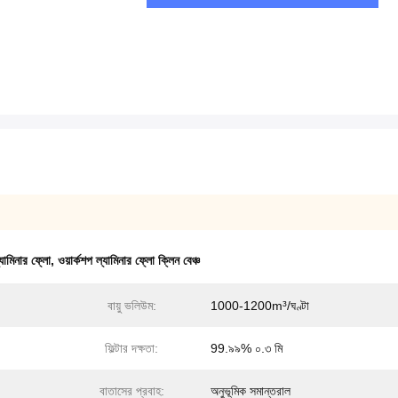
্যামিনার ফ্লো
,
ওয়ার্কশপ ল্যামিনার ফ্লো ক্লিন বেঞ্চ
বায়ু ভলিউম:
1000-1200m³/ঘণ্টা
ফিল্টার দক্ষতা:
99.৯৯% ০.৩ মি
বাতাসের প্রবাহ:
অনুভূমিক সমান্তরাল