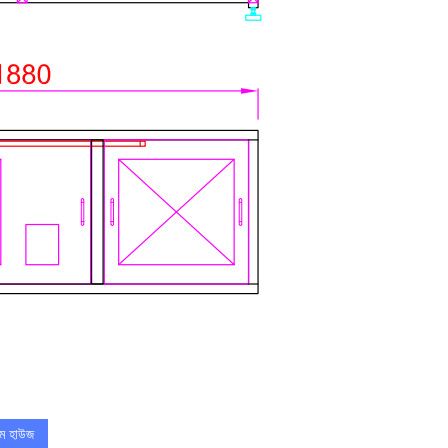
িম হাউজ