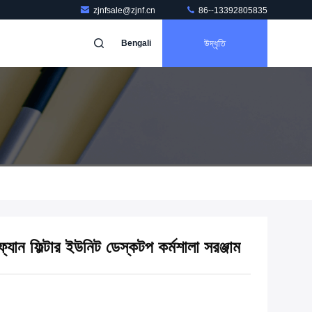
zjnfsale@zjnf.cn
86--13392805835
উদ্ধৃতি
Bengali
ফ্যান ফিল্টার ইউনিট ডেস্কটপ কর্মশালা সরঞ্জাম