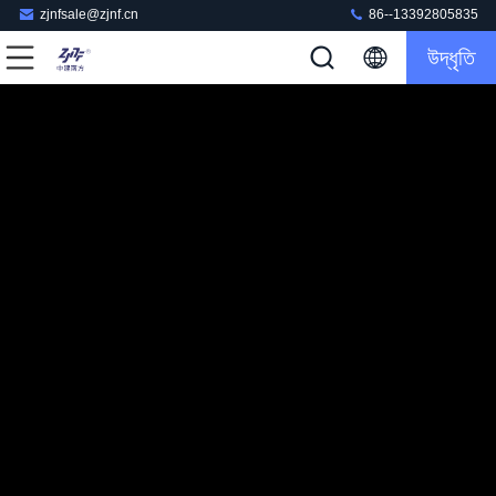
zjnfsale@zjnf.cn
86--13392805835
উদ্ধৃতি