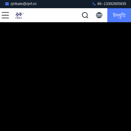
zjnfsale@zjnf.cn
86--13392805835
উদ্ধৃতি