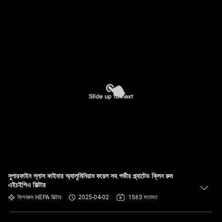
সুপারফাইন গ্লাস ফাইবার অ্যালুমিনিয়াম ফয়েল সহ গভীর প্ল্যাটেড ক্লিন রুম
এইচইপিএ ফিল্টার
ক্লিনরুম HEPA ফিল্টার
2025-04-02
1563 মতামত