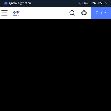
zjnfsale@zjnf.cn
86--13392805835
উদ্ধৃতি