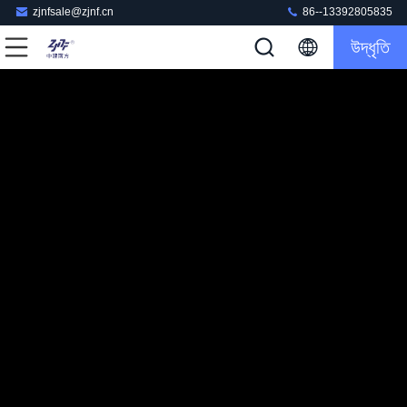
zjnfsale@zjnf.cn
86--13392805835
উদ্ধৃতি