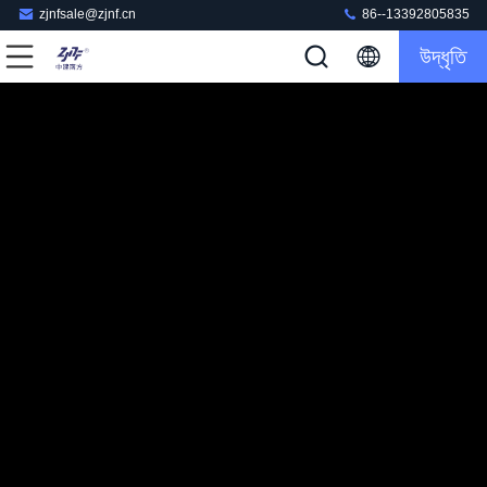
zjnfsale@zjnf.cn
86--13392805835
উদ্ধৃতি