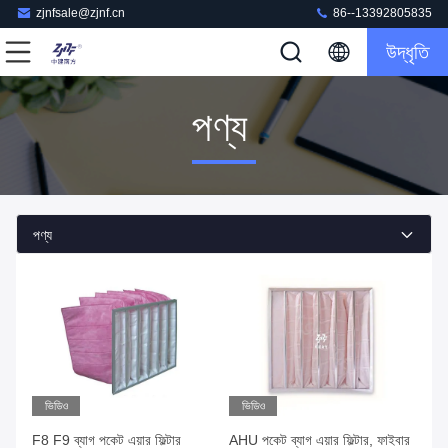
zjnfsale@zjnf.cn
86--13392805835
উদ্ধৃতি
পণ্য
পণ্য
ভিডিও
ভিডিও
F8 F9 ব্যাগ পকেট এয়ার ফিল্টার
AHU পকেট ব্যাগ এয়ার ফিল্টার, ফাইবার