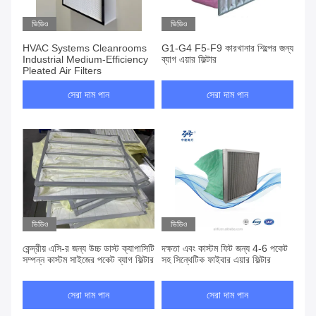
ভিডিও
ভিডিও
HVAC Systems ‌Cleanrooms
G1-G4 F5-F9 কারখানার শিল্পের জন্য
Industrial‌ Medium-Efficiency
ব্যাগ এয়ার ফিল্টার
Pleated Air Filters
সেরা দাম পান
সেরা দাম পান
ভিডিও
ভিডিও
কেন্দ্রীয় এসি-র জন্য উচ্চ ডাস্ট ক্যাপাসিটি
দক্ষতা এবং কাস্টম ফিট জন্য 4-6 পকেট
সম্পন্ন কাস্টম সাইজের পকেট ব্যাগ ফিল্টার
সহ সিন্থেটিক ফাইবার এয়ার ফিল্টার
সেরা দাম পান
সেরা দাম পান