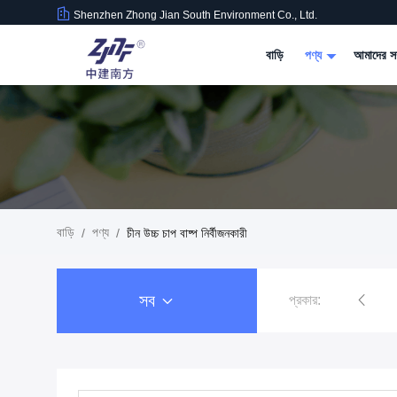
Shenzhen Zhong Jian South Environment Co., Ltd.
বাড়ি
পণ্য
আমাদের সম
বাড়ি
পণ্য
/
/
চীন উচ্চ চাপ বাষ্প নির্বীজনকারী
সব
প্রকার: