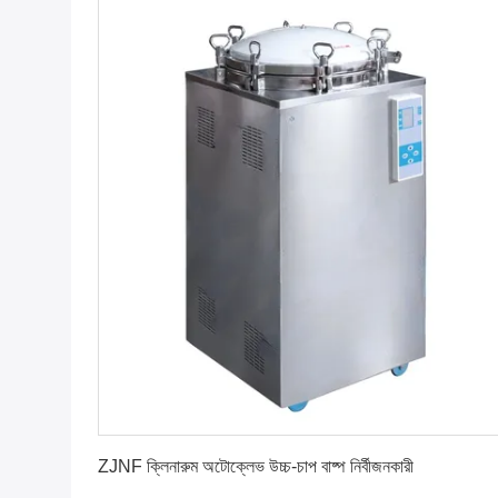
সেরা দাম পান
ZJNF ক্লিনারুম অটোক্লেভ উচ্চ-চাপ বাষ্প নির্বীজনকারী