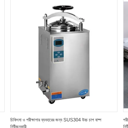
সেরা দাম পান
চিকিৎসা ও পরীক্ষাগার ব্যবহারের জন্য SUS304 উচ্চ চাপ বাষ্প
পরী
নির্বীজনকারী
নির