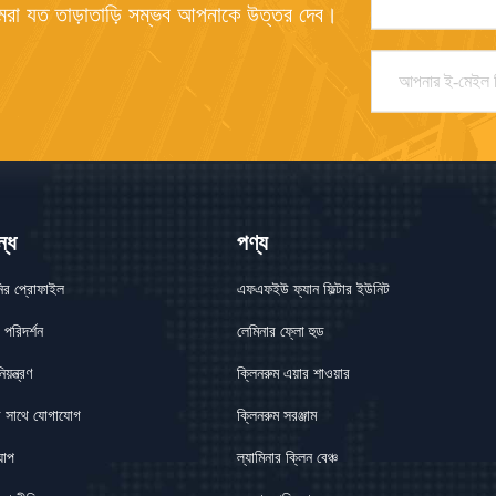
রা যত তাড়াতাড়ি সম্ভব আপনাকে উত্তর দেব।
্ধে
পণ্য
নির প্রোফাইল
এফএফইউ ফ্যান ফিল্টার ইউনিট
 পরিদর্শন
লেমিনার ফ্লো হুড
য়ন্ত্রণ
ক্লিনরুম এয়ার শাওয়ার
 সাথে যোগাযোগ
ক্লিনরুম সরঞ্জাম
যাপ
ল্যামিনার ক্লিন বেঞ্চ