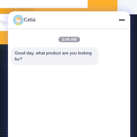
Celia
পাঠান
2:49 AM
Good day, what product are you looking 
for?
আমাদের সাথে যোগাযোগ
zjnfsale@zjnf.cn
86--13392805835
নবম তলা, ব্লক সি, কুলপ্যাড বিল্ডিং, কেয়ুয়ান এভিনিউ এবং বাওশেন
রোডের ছেদ, নানশান গাওক্সিন উত্তর জেলা, সংপিংশান কমিউনিটি, সিলি
স্ট্রিট, শেনজেন শহর, গুয়াংডং, চীন