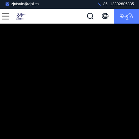
zjnfsale@zjnf.cn
86--13392805835
উদ্ধৃতি